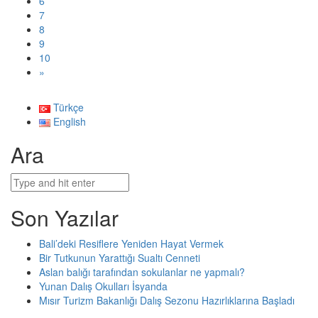
6
7
8
9
10
»
Türkçe
English
Ara
Son Yazılar
Bali’deki Resiflere Yeniden Hayat Vermek​
Bir Tutkunun Yarattığı Sualtı Cenneti
Aslan balığı tarafından sokulanlar ne yapmalı?
Yunan Dalış Okulları İsyanda
Mısır Turizm Bakanlığı Dalış Sezonu Hazırlıklarına Başladı