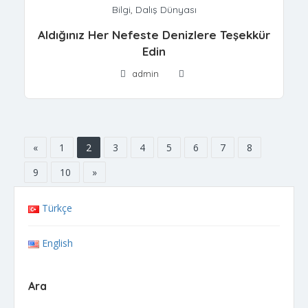
Bilgi
,
Dalış Dünyası
Aldığınız Her Nefeste Denizlere Teşekkür
Edin
admin
«
1
2
3
4
5
6
7
8
9
10
»
Türkçe
English
Ara