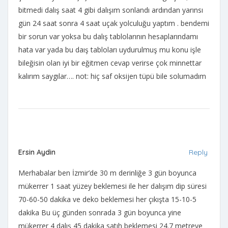
bitmedi dalış saat 4 gibi dalışım sonlandı ardından yarınsı
gün 24 saat sonra 4 saat uçak yolculuğu yaptım . bendemi
bir sorun var yoksa bu dalış tablolarının hesaplarındamı
hata var yada bu daış tabloları uydurulmuş mu konu işle
bileğisin olan iyi bir eğitmen cevap verirse çok minnettar
kalırım saygılar…. not: hiç saf oksijen tüpü bile solumadım
Ersin Aydin
Reply
Merhabalar ben İzmir’de 30 m derinliğe 3 gün boyunca
mükerrer 1 saat yüzey beklemesi ile her dalışım dip süresi
70-60-50 dakika ve deko beklemesi her çıkışta 15-10-5
dakika Bu üç günden sonrada 3 gün boyunca yine
mükerrer 4 dalış 45 dakika satıh beklemesi 24.7 metreye