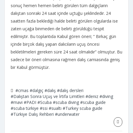
sonuç hemen hemen belirti görülen tüm dalgıçların
dalıştan sonraki 24 saat içinde uçtuğu şeklindedir. 24
saatten fazla beklediği halde belirti görülen olgularda ise
zaten uçağa binmeden de belirti görüldüğü tespit
edilmiştir. Bu toplantıda Kabul gören öneri; “ Birkaç gün
içinde birçok dalış yapan dalıcıların uçuş öncesi
bekletilmeleri gereken süre 24 saat olmalıdır” olmuştur. Bu
sadece bir öneri olmasına rağmen dalış camiasında geniş
bir Kabul görmüştür.
#cmas
#dalgıç
#dalış
#dalış dersleri
#Dalıştan Sonra Uçuş ve İrtifa Limitleri
#deniz
#diving
#mavi
#PADI
#Scuba
#scuba diving
#scuba guide
#scuba türkiye
#ssi
#sualtı
#Turkey scuba guide
#Türkiye Dalış Rehberi
#underwater