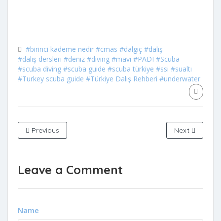
#birinci kademe nedir
#cmas
#dalgıç
#dalış
#dalış dersleri
#deniz
#diving
#mavi
#PADI
#Scuba
#scuba diving
#scuba guide
#scuba türkiye
#ssi
#sualtı
#Turkey scuba guide
#Türkiye Dalış Rehberi
#underwater
Previous
Next
Leave a Comment
Name