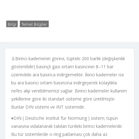
Birinci Kademe Nedir?
Bilgi
,
Temel Bilgiler
admin
Yorum yapılmamış
30 Temmuz 2019
⚓Birinci kademenin görevi, tüpteki 200 barlık (değişkenlik
gösterebilir) basınçlı gazı ortam basıncının 8–11 bar
üzerindeki ara basınca indirgemektir. İkinci kademeler ise
bu ara basıncı ortam basıncına indirgeyerek kolaylıkla
nefes alıp verebilmemizi sağlar. Birinci kademeler kullanım
şekillerine göre iki standart sisteme göre üretilmiştir.
Bunlar DIN sistemi ve INT sistemidir.
♦DIN ( Deutsche Institut für Normung ) sistem; tüpün
vanasına vidalanarak takılan türdeki birinci kademelerdir.
Bu tür sistemlerde o-ring patlaması çok daha az