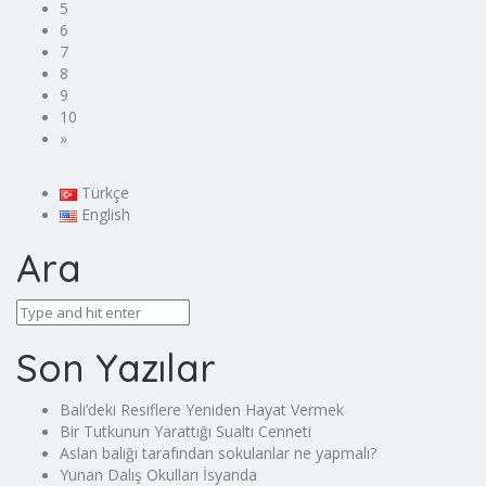
5
6
7
8
9
10
»
Türkçe
English
Ara
Son Yazılar
Bali’deki Resiflere Yeniden Hayat Vermek​
Bir Tutkunun Yarattığı Sualtı Cenneti
Aslan balığı tarafından sokulanlar ne yapmalı?
Yunan Dalış Okulları İsyanda