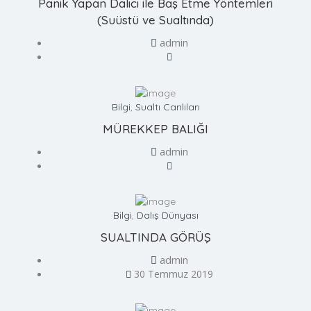
Panik Yapan Dalıcı ile Baş Etme Yöntemleri
(Suüstü ve Sualtında)
admin
Bilgi
,
Sualtı Canlıları
MÜREKKEP BALIĞI
admin
Bilgi
,
Dalış Dünyası
SUALTINDA GÖRÜŞ
admin
30 Temmuz 2019