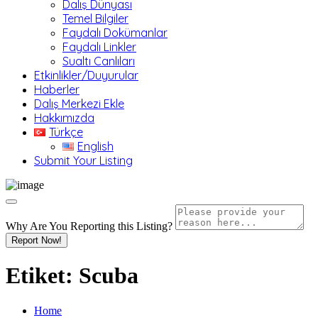
Dalış Dünyası
Temel Bilgiler
Faydalı Dokümanlar
Faydalı Linkler
Sualtı Canlıları
Etkinlikler/Duyurular
Haberler
Dalış Merkezi Ekle
Hakkımızda
Türkçe
English
Submit Your Listing
Why Are You Reporting this
Listing?
Report Now!
Etiket:
Scuba
Home