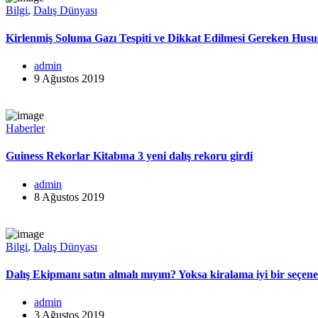
Bilgi
,
Dalış Dünyası
Kirlenmiş Soluma Gazı Tespiti ve Dikkat Edilmesi Gereken Husu
admin
9 Ağustos 2019
Haberler
Guiness Rekorlar Kitabına 3 yeni dalış rekoru girdi
admin
8 Ağustos 2019
Bilgi
,
Dalış Dünyası
Dalış Ekipmanı satın almalı mıyım? Yoksa kiralama iyi bir seçen
admin
3 Ağustos 2019