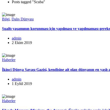
Posts tagged "Scuba"
Bilgi
,
Dalış Dünyası
Sualtı yaşamının korunması için yapılması ve yapılmaması gerek
admin
2 Ekim 2019
Haberler
İkinci Dünya Savaşı Gazisi, kendisine ait olan dünyanın en yaşlı a
admin
1 Eylül 2019
Haberler