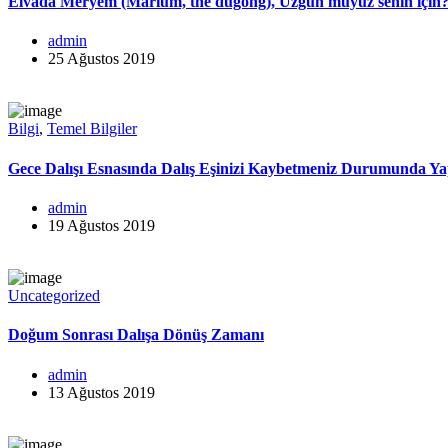
Elvada Meryem (Marium, the dugong), Üzgün müyüz senin için
admin
25 Ağustos 2019
Bilgi
,
Temel Bilgiler
Gece Dalışı Esnasında Dalış Eşinizi Kaybetmeniz Durumunda Y
admin
19 Ağustos 2019
Uncategorized
Doğum Sonrası Dalışa Dönüş Zamanı
admin
13 Ağustos 2019