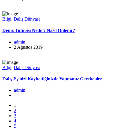
Bilgi
,
Dalış Dünyası
Deniz Tutması Nedir? Nasıl Önlenir?
admin
2 Ağustos 2019
Bilgi
,
Dalış Dünyası
Dalış Eşinizi Kaybettiğinizde Yapmanız Gerekenler
admin
1
2
3
4
5