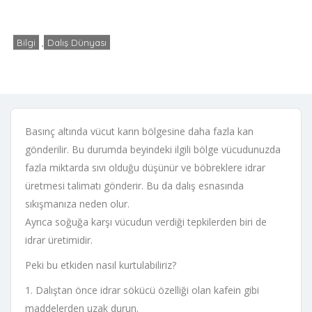
Bilgi
,
Dalış Dünyası
admin
Yorum yapılmamış
16 Şubat 2019
Basınç altında vücut karın bölgesine daha fazla kan
gönderilir. Bu durumda beyindeki ilgili bölge vücudunuzda
fazla miktarda sıvı olduğu düşünür ve böbreklere idrar
üretmesi talimatı gönderir. Bu da dalış esnasında
sıkışmanıza neden olur.
Ayrıca soğuğa karşı vücudun verdiği tepkilerden biri de
idrar üretimidir.
Peki bu etkiden nasıl kurtulabiliriz?
1. Dalıştan önce idrar sökücü özelliği olan kafein gibi
maddelerden uzak durun.