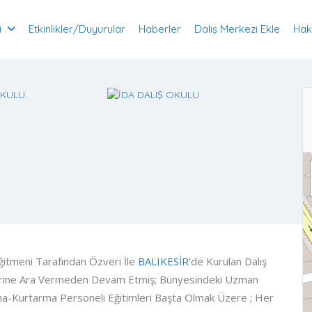
i
Etkinlikler/Duyurular
Haberler
Dalış Merkezi Ekle
Hak
Eğitmeni Tarafından Özveri İle
BALIKESİR
‘de Kurulan Dalış
erine Ara Vermeden Devam Etmiş; Bünyesindeki Uzman
ma-Kurtarma Personeli Eğitimleri Başta Olmak Üzere ; Her